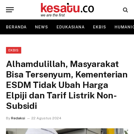
BERANDA
NEWS
EDUKASIANA
EKBIS
HUMANI
EKBIS
Alhamdulillah, Masyarakat
Bisa Tersenyum, Kementerian
ESDM Tidak Ubah Harga
Elpiji dan Tarif Listrik Non-
Subsidi
By
Redaksi
22 Agustus 2024