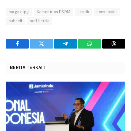
harga elpiji
Kementrian ESDM
Listrik
nonsubsidi
subsidi
tarif listrik
Facebook
Twitter
Telegram
WhatsApp
Threads
BERITA TERKAIT