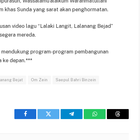
mpurasun, Wassalamu’alaikum Warahmatullahi
m khas Sunda yang sarat akan penghormatan.
usan video lagu “Lalaki Langit, Lalanang Bejad”
 segera mereda.
kus mendukung program-program pembangunan
 ke depan.***
lanang Bejat
Om Zein
Saepul Bahri Binzein
Facebook
Twitter
Telegram
WhatsApp
Threads