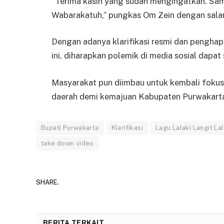
“Terima kasih yang sudah mengingatkan. Sa
Wabarakatuh,” pungkas Om Zein dengan sala
Dengan adanya klarifikasi resmi dan penghap
ini, diharapkan polemik di media sosial dapat
Masyarakat pun diimbau untuk kembali fo
daerah demi kemajuan Kabupaten Purwakarta
Bupati Purwakarta
Klarifikasi
Lagu Lalaki Langit La
take down video
SHARE.
BERITA TERKAIT