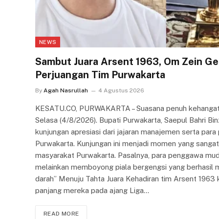
NEWS
Sambut Juara Arsent 1963, Om Zein Gel
Perjuangan Tim Purwakarta
By
Agah Nasrullah
4 Agustus 2026
KESATU.CO, PURWAKARTA – Suasana penuh kehangata
Selasa (4/8/2026). Bupati Purwakarta, Saepul Bahri Bi
kunjungan apresiasi dari jajaran manajemen serta par
Purwakarta. Kunjungan ini menjadi momen yang sanga
masyarakat Purwakarta. Pasalnya, para penggawa mud
melainkan memboyong piala bergengsi yang berhasil me
darah” Menuju Tahta Juara Kehadiran tim Arsent 1963
panjang mereka pada ajang Liga…
READ MORE