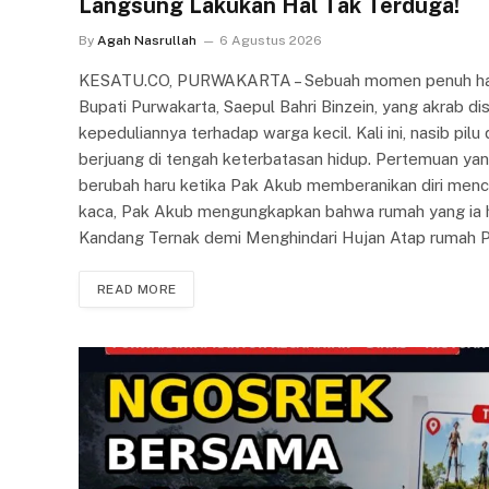
Langsung Lakukan Hal Tak Terduga!
By
Agah Nasrullah
6 Agustus 2026
KESATU.CO, PURWAKARTA – Sebuah momen penuh haru
Bupati Purwakarta, Saepul Bahri Binzein, yang akrab d
kepeduliannya terhadap warga kecil. Kali ini, nasib pil
berjuang di tengah keterbatasan hidup. Pertemuan yan
berubah haru ketika Pak Akub memberanikan diri menc
kaca, Pak Akub mengungkapkan bahwa rumah yang ia hun
Kandang Ternak demi Menghindari Hujan Atap rumah P
READ MORE