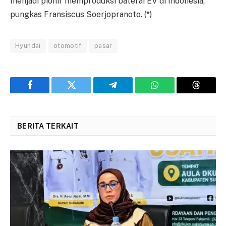
menjadi pionir memproduksi baterai EV di Indonesia,”
pungkas Fransiscus Soerjopranoto. (*)
Hyundai
otomotif
pasar
Facebook
Twitter
Telegram
WhatsApp
Threads
BERITA TERKAIT