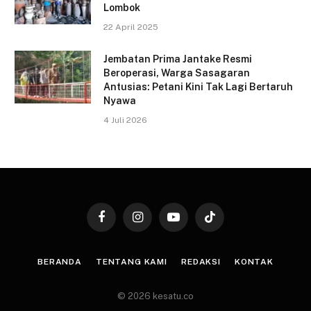
Lombok
22 April 2025
Jembatan Prima Jantake Resmi
Beroperasi, Warga Sasagaran
Antusias: Petani Kini Tak Lagi Bertaruh
Nyawa
4 Juli 2026
Facebook
Instagram
YouTube
TikTok
BERANDA
TENTANG KAMI
REDAKSI
KONTAK
© 2026 kesatu.co