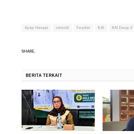
Ayep Hanapi
cimindi
Feeder
KAI
KAI Daop 2
SHARE.
BERITA TERKAIT