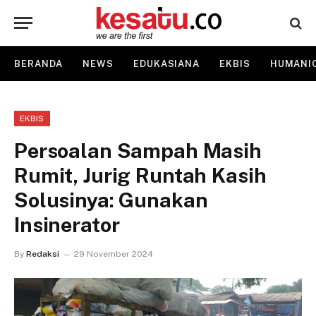
BERANDA
NEWS
EDUKASIANA
EKBIS
HUMANI
EKBIS
Persoalan Sampah Masih
Rumit, Jurig Runtah Kasih
Solusinya: Gunakan
Insinerator
By
Redaksi
29 November 2024