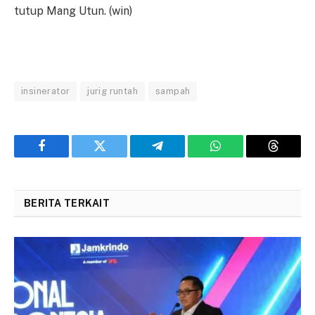
tutup Mang Utun. (win)
insinerator
jurig runtah
sampah
Facebook
Twitter
Telegram
WhatsApp
Threads
BERITA TERKAIT