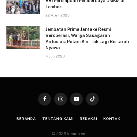
BRI Perempuan Pemberdaya UMKM di
Lombok
22 April 2025
Jembatan Prima Jantake Resmi
Beroperasi, Warga Sasagaran
Antusias: Petani Kini Tak Lagi Bertaruh
Nyawa
4 Juli 2026
Facebook
Instagram
YouTube
TikTok
BERANDA
TENTANG KAMI
REDAKSI
KONTAK
© 2026 kesatu.co