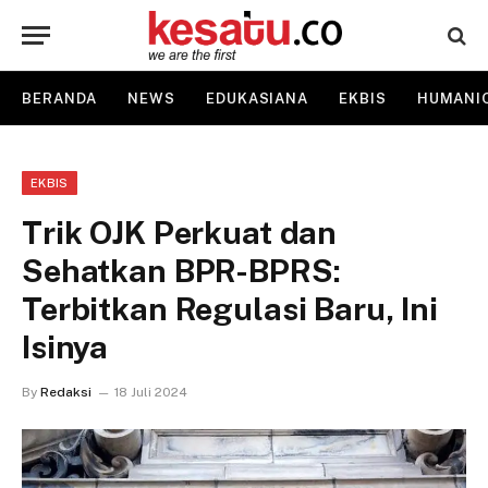
BERANDA
NEWS
EDUKASIANA
EKBIS
HUMANI
EKBIS
Trik OJK Perkuat dan
Sehatkan BPR-BPRS:
Terbitkan Regulasi Baru, Ini
Isinya
By
Redaksi
18 Juli 2024