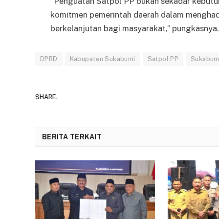
“Penguatan Satpol PP bukan sekadar kebutuhan
komitmen pemerintah daerah dalam menghadir
berkelanjutan bagi masyarakat,” pungkasnya.
DPRD
Kabupaten Sukabumi
Satpol PP
Sukabum
SHARE.
BERITA TERKAIT