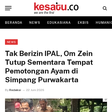
BERANDA
NEWS
EDUKASIANA
EKBIS
HUMANI
NEWS
Tak Berizin IPAL, Om Zein
Tutup Sementara Tempat
Pemotongan Ayam di
Simpang Purwakarta
By
Redaksi
22 Juni 2026