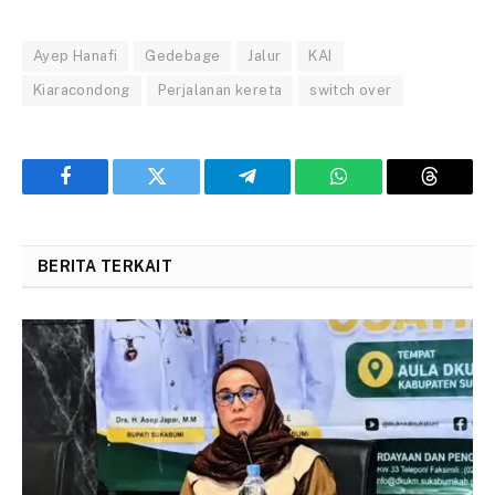
Ayep Hanafi
Gedebage
Jalur
KAI
Kiaracondong
Perjalanan kereta
switch over
Facebook
Twitter
Telegram
WhatsApp
Threads
BERITA TERKAIT