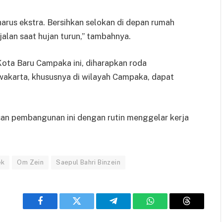
arus ekstra. Bersihkan selokan di depan rumah
alan saat hujan turun,” tambahnya.
Kota Baru Campaka ini, diharapkan roda
wakarta, khususnya di wilayah Campaka, dapat
an pembangunan ini dengan rutin menggelar kerja
ek
Om Zein
Saepul Bahri Binzein
Facebook
Twitter
Telegram
WhatsApp
Threads