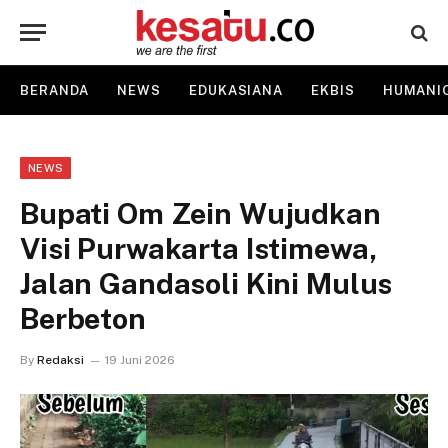
BERANDA
NEWS
EDUKASIANA
EKBIS
HUMANI
NEWS
Bupati Om Zein Wujudkan
Visi Purwakarta Istimewa,
Jalan Gandasoli Kini Mulus
Berbeton
By
Redaksi
19 Juni 2026