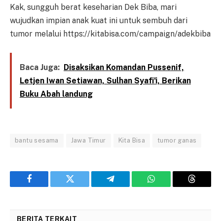
Kak, sungguh berat keseharian Dek Biba, mari
wujudkan impian anak kuat ini untuk sembuh dari
tumor melalui https://kitabisa.com/campaign/adekbiba
Baca Juga:
Disaksikan Komandan Pussenif,
Letjen Iwan Setiawan, Sulhan Syafi'i, Berikan
Buku Abah landung
bantu sesama
Jawa Timur
Kita Bisa
tumor ganas
Facebook
Twitter
Telegram
WhatsApp
Threads
BERITA TERKAIT