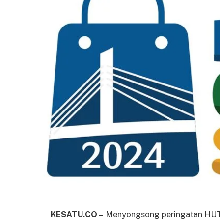
KESATU.CO –
Menyongsong peringatan HUT 