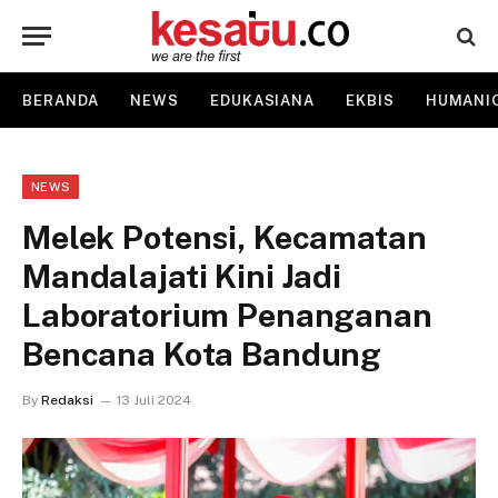
BERANDA
NEWS
EDUKASIANA
EKBIS
HUMANI
NEWS
Melek Potensi, Kecamatan
Mandalajati Kini Jadi
Laboratorium Penanganan
Bencana Kota Bandung
By
Redaksi
13 Juli 2024