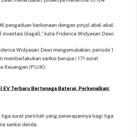
ri Dewi meneruskan, pihaknya menerima 10.104
.596 pengaduan berkenaan dengan pinjol abal-abal.
nvestasi (ilegal),” kata Friderica Widyasari Dewi.
iderica Widyasari Dewi mengemukakan, periode 1
n memberlakukan sanksi berupa i 171 surat
asa Keuangan (PUJK).
 EV Terbaru Bertenaga Baterai, Perkenalkan:
 tiga surat perintah yang penerapannya bagi tiga
na sanksi denda.