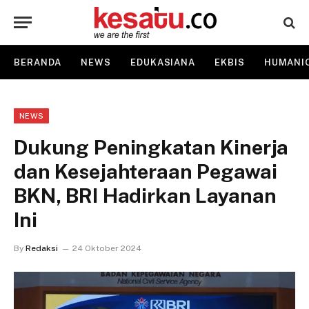
BERANDA
NEWS
EDUKASIANA
EKBIS
HUMANI
NEWS
Dukung Peningkatan Kinerja
dan Kesejahteraan Pegawai
BKN, BRI Hadirkan Layanan
Ini
By
Redaksi
24 Oktober 2024