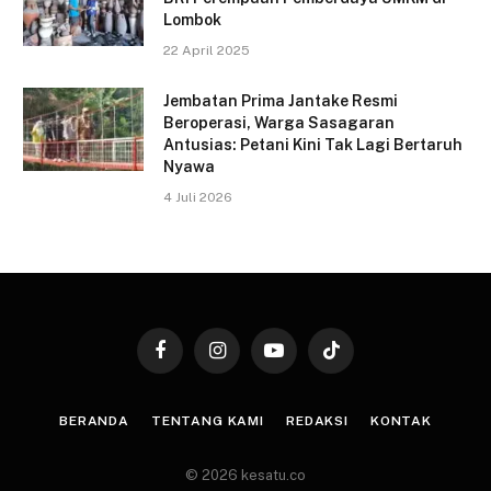
Lombok
22 April 2025
Jembatan Prima Jantake Resmi
Beroperasi, Warga Sasagaran
Antusias: Petani Kini Tak Lagi Bertaruh
Nyawa
4 Juli 2026
Facebook
Instagram
YouTube
TikTok
BERANDA
TENTANG KAMI
REDAKSI
KONTAK
© 2026 kesatu.co