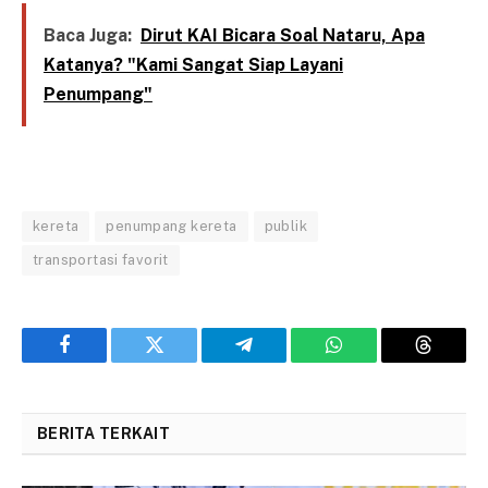
Baca Juga:
Dirut KAI Bicara Soal Nataru, Apa
Katanya? "Kami Sangat Siap Layani
Penumpang"
kereta
penumpang kereta
publik
transportasi favorit
Facebook
Twitter
Telegram
WhatsApp
Threads
BERITA TERKAIT