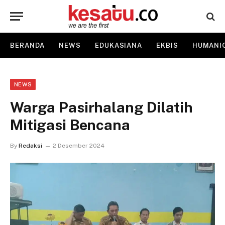
BERANDA
NEWS
EDUKASIANA
EKBIS
HUMANI
NEWS
Warga Pasirhalang Dilatih
Mitigasi Bencana
By
Redaksi
2 Desember 2024