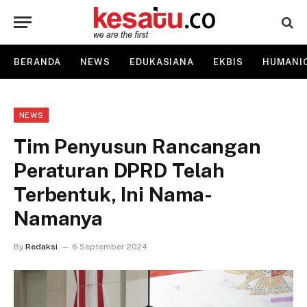
BERANDA
NEWS
EDUKASIANA
EKBIS
HUMANI
NEWS
Tim Penyusun Rancangan
Peraturan DPRD Telah
Terbentuk, Ini Nama-
Namanya
By
Redaksi
6 September 2024