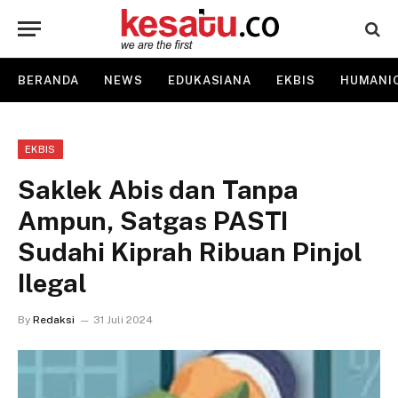
BERANDA
NEWS
EDUKASIANA
EKBIS
HUMANI
EKBIS
Saklek Abis dan Tanpa
Ampun, Satgas PASTI
Sudahi Kiprah Ribuan Pinjol
Ilegal
By
Redaksi
31 Juli 2024