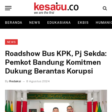
BERANDA
NEWS
EDUKASIANA
EKBIS
HUMANI
NEWS
Roadshow Bus KPK, Pj Sekda:
Pemkot Bandung Komitmen
Dukung Berantas Korupsi
By
Redaksi
8 Agustus 2024