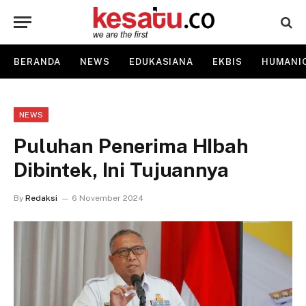
BERANDA
NEWS
EDUKASIANA
EKBIS
HUMANI
NEWS
Puluhan Penerima HIbah
Dibintek, Ini Tujuannya
By
Redaksi
6 November 2024