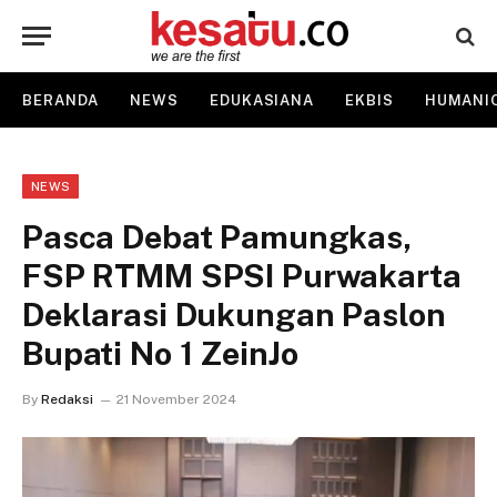
BERANDA
NEWS
EDUKASIANA
EKBIS
HUMANI
NEWS
Pasca Debat Pamungkas,
FSP RTMM SPSI Purwakarta
Deklarasi Dukungan Paslon
Bupati No 1 ZeinJo
By
Redaksi
21 November 2024