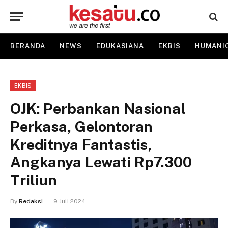
BERANDA
NEWS
EDUKASIANA
EKBIS
HUMANI
EKBIS
OJK: Perbankan Nasional
Perkasa, Gelontoran
Kreditnya Fantastis,
Angkanya Lewati Rp7.300
Triliun
By
Redaksi
9 Juli 2024