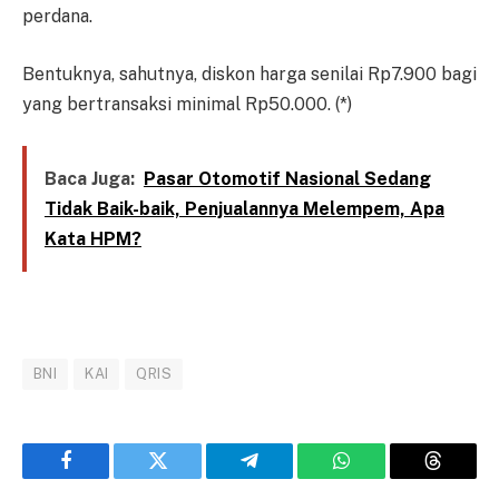
perdana.
Bentuknya, sahutnya, diskon harga senilai Rp7.900 bagi
yang bertransaksi minimal Rp50.000. (*)
Baca Juga:
Pasar Otomotif Nasional Sedang
Tidak Baik-baik, Penjualannya Melempem, Apa
Kata HPM?
BNI
KAI
QRIS
Facebook
Twitter
Telegram
WhatsApp
Threads