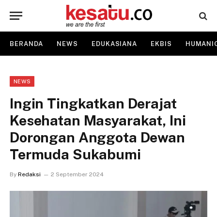
BERANDA
NEWS
EDUKASIANA
EKBIS
HUMANI
NEWS
Ingin Tingkatkan Derajat
Kesehatan Masyarakat, Ini
Dorongan Anggota Dewan
Termuda Sukabumi
By
Redaksi
2 September 2024