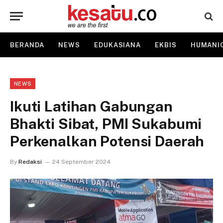
BERANDA
NEWS
EDUKASIANA
EKBIS
HUMANI
NEWS
Ikuti Latihan Gabungan
Bhakti Sibat, PMI Sukabumi
Perkenalkan Potensi Daerah
By
Redaksi
24 September 2024