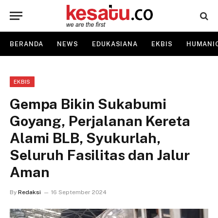
BERANDA
NEWS
EDUKASIANA
EKBIS
HUMANI
EKBIS
Gempa Bikin Sukabumi
Goyang, Perjalanan Kereta
Alami BLB, Syukurlah,
Seluruh Fasilitas dan Jalur
Aman
By
Redaksi
16 September 2024