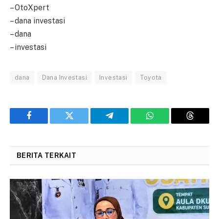
– OtoXpert
– dana investasi
– dana
– investasi
dana
Dana Investasi
Investasi
Toyota
Facebook
Twitter
Telegram
WhatsApp
Threads
BERITA TERKAIT