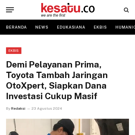
BERANDA
NEWS
EDUKASIANA
EKBIS
HUMANI
EKBIS
Demi Pelayanan Prima,
Toyota Tambah Jaringan
OtoXpert, Siapkan Dana
Investasi Cukup Masif
By
Redaksi
23 Agustus 2024