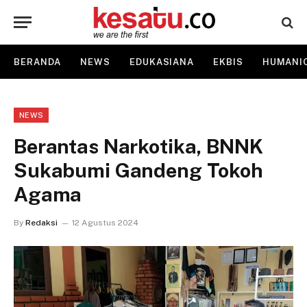
BERANDA
NEWS
EDUKASIANA
EKBIS
HUMANI
NEWS
Berantas Narkotika, BNNK
Sukabumi Gandeng Tokoh
Agama
By
Redaksi
12 Agustus 2024