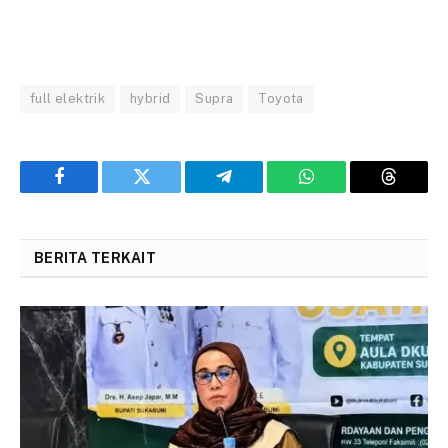
full elektrik
hybrid
Supra
Toyota
Facebook
Twitter
Telegram
WhatsApp
Threads
BERITA TERKAIT