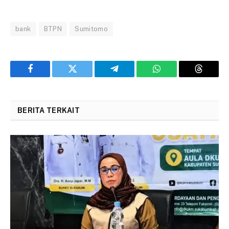
bank
BTPN
Sumitomo
Facebook
Twitter
Telegram
WhatsApp
Threads
BERITA TERKAIT