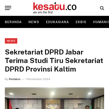
BERANDA
NEWS
EDUKASIANA
EKBIS
HUMANI
NEWS
Sekretariat DPRD Jabar
Terima Studi Tiru Sekretariat
DPRD Provinsi Kaltim
By
Redaksi
1 November 2024