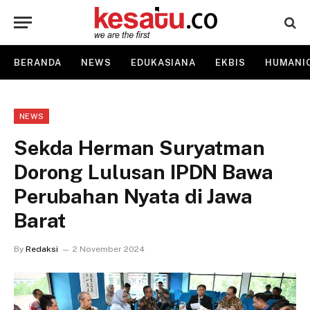
BERANDA
NEWS
EDUKASIANA
EKBIS
HUMANI
NEWS
Sekda Herman Suryatman
Dorong Lulusan IPDN Bawa
Perubahan Nyata di Jawa
Barat
By
Redaksi
2 November 2024