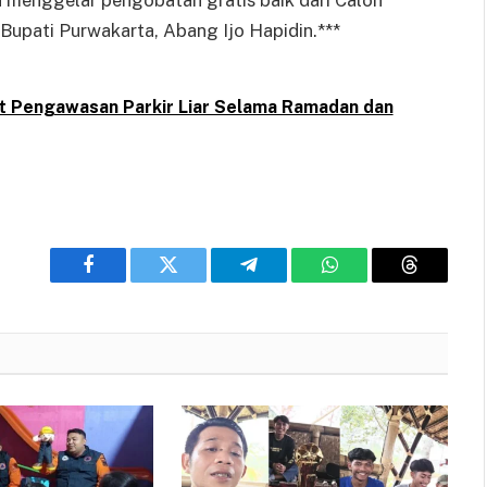
h menggelar pengobatan gratis baik dari Calon
Bupati Purwakarta, Abang Ijo Hapidin.***
t Pengawasan Parkir Liar Selama Ramadan dan
Facebook
Twitter
Telegram
WhatsApp
Threads