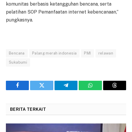
komunitas berbasis ketangguhan bencana, serta
pelatihan SOP Pemanfaatan internet kebencanaan,”
pungkasnya.
Bencana
Palang merah indonesia
PMI
relawan
Sukabumi
Facebook
Twitter
Telegram
WhatsApp
Threads
BERITA TERKAIT