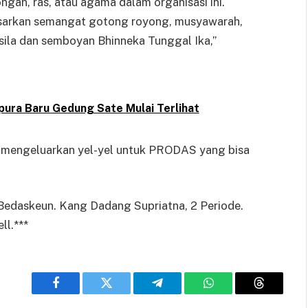
ngan, ras, atau agama dalam organisasi ini.
sarkan semangat gotong royong, musyawarah,
sila dan semboyan Bhinneka Tunggal Ika,”
pura Baru Gedung Sate Mulai Terlihat
an mengeluarkan yel-yel untuk PRODAS yang bisa
Bedaskeun. Kang Dadang Supriatna, 2 Periode.
ll.***
Facebook
Twitter
Telegram
WhatsApp
Threads