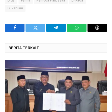
Dida
Fahmi
Pemuda Pancasila
pilkada
Sukabumi
Facebook
Twitter
Telegram
WhatsApp
Threads
BERITA TERKAIT