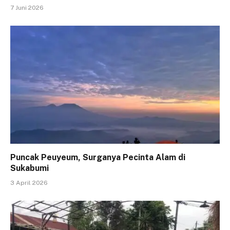
7 Juni 2026
Puncak Peuyeum, Surganya Pecinta Alam di
Sukabumi
3 April 2026