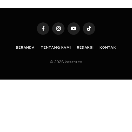
Facebook
Instagram
YouTube
TikTok
BERANDA
TENTANG KAMI
REDAKSI
KONTAK
© 2026 kesatu.co