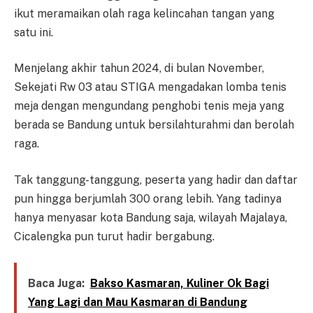
ikut meramaikan olah raga kelincahan tangan yang
satu ini.
Menjelang akhir tahun 2024, di bulan November,
Sekejati Rw 03 atau STIGA mengadakan lomba tenis
meja dengan mengundang penghobi tenis meja yang
berada se Bandung untuk bersilahturahmi dan berolah
raga.
Tak tanggung-tanggung, peserta yang hadir dan daftar
pun hingga berjumlah 300 orang lebih. Yang tadinya
hanya menyasar kota Bandung saja, wilayah Majalaya,
Cicalengka pun turut hadir bergabung.
Baca Juga:
Bakso Kasmaran, Kuliner Ok Bagi
Yang Lagi dan Mau Kasmaran di Bandung