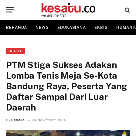
BERANDA
NEWS
EDUKASIANA
EKBIS
HUMANI
HEALTH
PTM Stiga Sukses Adakan
Lomba Tenis Meja Se-Kota
Bandung Raya, Peserta Yang
Daftar Sampai Dari Luar
Daerah
By
Redaksi
24 November 2024