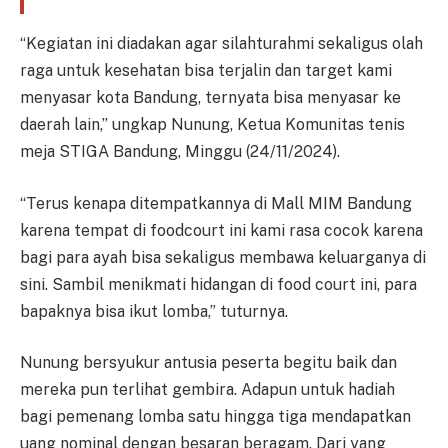
“Kegiatan ini diadakan agar silahturahmi sekaligus olah
raga untuk kesehatan bisa terjalin dan target kami
menyasar kota Bandung, ternyata bisa menyasar ke
daerah lain,” ungkap Nunung, Ketua Komunitas tenis
meja STIGA Bandung, Minggu (24/11/2024).
“Terus kenapa ditempatkannya di Mall MIM Bandung
karena tempat di foodcourt ini kami rasa cocok karena
bagi para ayah bisa sekaligus membawa keluarganya di
sini. Sambil menikmati hidangan di food court ini, para
bapaknya bisa ikut lomba,” tuturnya.
Nunung bersyukur antusia peserta begitu baik dan
mereka pun terlihat gembira. Adapun untuk hadiah
bagi pemenang lomba satu hingga tiga mendapatkan
uang nominal dengan besaran beragam. Dari yang