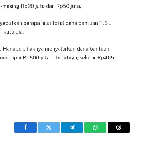
g-masing Rp20 juta dan Rp50 juta.
ebutkan berapa nilai total dana bantuan TJSL
 kata dia.
p Hanapi, pihaknya menyalurkan dana bantuan
 mencapai Rp500 juta. “Tepatnya, sekitar Rp465
Facebook
Twitter
Telegram
WhatsApp
Threads