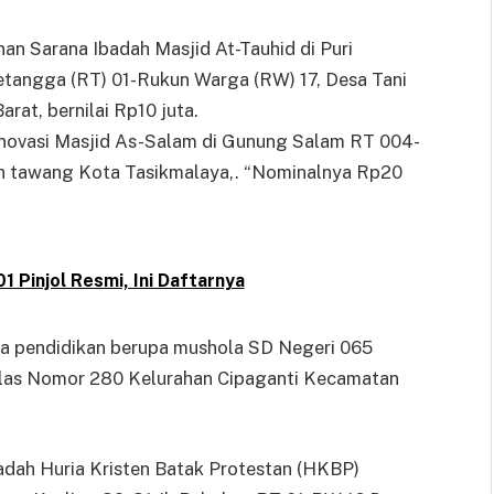
an Sarana Ibadah Masjid At-Tauhid di Puri
etangga (RT) 01-Rukun Warga (RW) 17, Desa Tani
at, bernilai Rp10 juta.
enovasi Masjid As-Salam di Gunung Salam RT 004-
 tawang Kota Tasikmalaya,. “Nominalnya Rp20
1 Pinjol Resmi, Ini Daftarnya
na pendidikan berupa mushola SD Negeri 065
elas Nomor 280 Kelurahan Cipaganti Kecamatan
adah Huria Kristen Batak Protestan (HKBP)