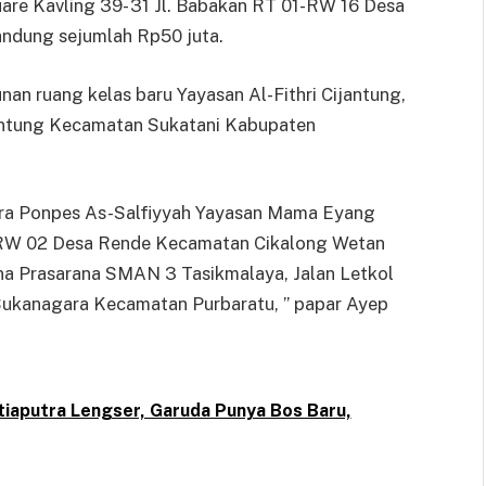
re Kavling 39- 31 Jl. Babakan RT 01-RW 16 Desa
ndung sejumlah Rp50 juta.
n ruang kelas baru Yayasan Al-Fithri Cijantung,
ntung Kecamatan Sukatani Kabupaten
tra Ponpes As-Salfiyyah Yayasan Mama Eyang
RW 02 Desa Rende Kecamatan Cikalong Wetan
a Prasarana SMAN 3 Tasikmalaya, Jalan Letkol
Sukanagara Kecamatan Purbaratu, ” papar Ayep
etiaputra Lengser, Garuda Punya Bos Baru,