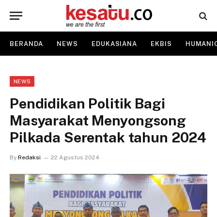
BERANDA
NEWS
EDUKASIANA
EKBIS
HUMANI
NEWS
Pendidikan Politik Bagi
Masyarakat Menyongsong
Pilkada Serentak tahun 2024
By
Redaksi
22 Agustus 2024