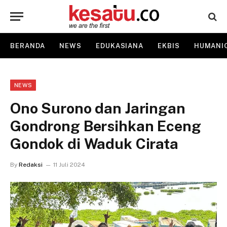
BERANDA
NEWS
EDUKASIANA
EKBIS
HUMANI
NEWS
Ono Surono dan Jaringan
Gondrong Bersihkan Eceng
Gondok di Waduk Cirata
By
Redaksi
11 Juli 2024