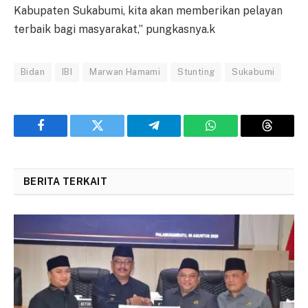
Kabupaten Sukabumi, kita akan memberikan pelayan
terbaik bagi masyarakat,” pungkasnya.k
Bidan
IBI
Marwan Hamami
Stunting
Sukabumi
Facebook
Twitter
Telegram
WhatsApp
Threads
BERITA TERKAIT