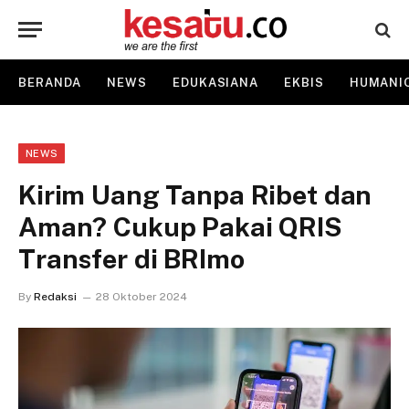
BERANDA
NEWS
EDUKASIANA
EKBIS
HUMANI
NEWS
Kirim Uang Tanpa Ribet dan
Aman? Cukup Pakai QRIS
Transfer di BRImo
By
Redaksi
28 Oktober 2024