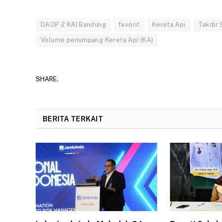
DAOP 2 KAI Bandung
favorit
Kereta Api
Takdir
Volume penumpang Kereta Api (KA)
SHARE.
BERITA TERKAIT