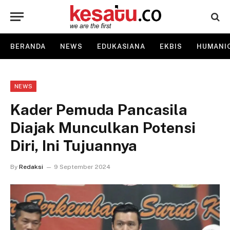
BERANDA
NEWS
EDUKASIANA
EKBIS
HUMANI
NEWS
Kader Pemuda Pancasila
Diajak Munculkan Potensi
Diri, Ini Tujuannya
By
Redaksi
9 September 2024