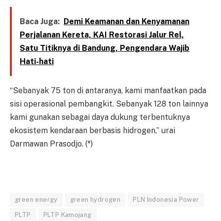
Baca Juga:
Demi Keamanan dan Kenyamanan
Perjalanan Kereta, KAI Restorasi Jalur Rel,
Satu Titiknya di Bandung, Pengendara Wajib
Hati-hati
“Sebanyak 75 ton di antaranya, kami manfaatkan pada
sisi operasional pembangkit. Sebanyak 128 ton lainnya
kami gunakan sebagai daya dukung terbentuknya
ekosistem kendaraan berbasis hidrogen,” urai
Darmawan Prasodjo. (*)
green energy
green hydrogen
PLN Indonesia Power
PLTP
PLTP Kamojang